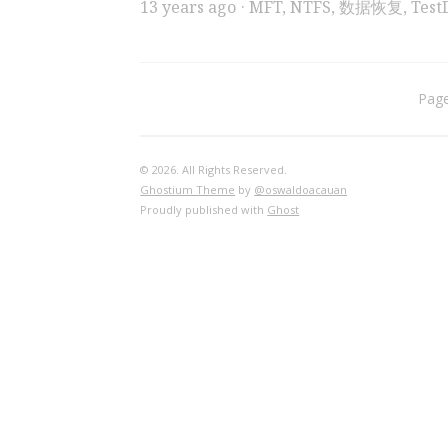
13 years ago
MFT
,
NTFS
,
数据恢复
,
Test
Page
© 2026. All Rights Reserved.
Ghostium Theme
by
@oswaldoacauan
Proudly published with
Ghost